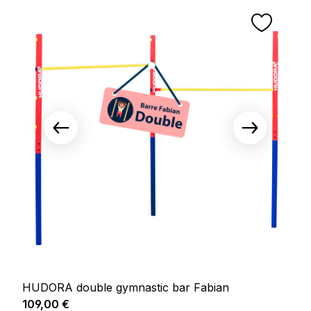
HUDORA double gymnastic bar Fabian
Prix régulier :
109,00 €