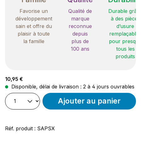
Favorise un
Qualité de
Durable grâc
développement
marque
à des pièces
sain et offre du
reconnue
d’usure
plaisir à toute
depuis
remplaçable
la famille
plus de
pour presqu
100 ans
tous les
produits
Prix régulier :
10,95 €
Disponible, délai de livraison : 2 à 4 jours ouvrables
Ajouter au panier
Réf. produit :
SAPSX