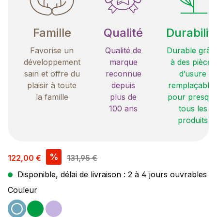
Famille
Qualité
Durabilit
Favorise un
Qualité de
Durable grâc
développement
marque
à des pièces
sain et offre du
reconnue
d’usure
plaisir à toute
depuis
remplaçable
la famille
plus de
pour presqu
100 ans
tous les
produits
Prix de vente :
%
122,00 €
131,95 €
Disponible, délai de livraison : 2 à 4 jours ouvrables
Sélectionnez
Couleur
ocean
vert
violet