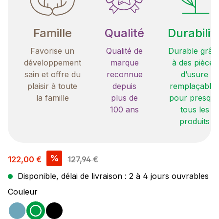
Famille
Qualité
Durabilit
Favorise un
Qualité de
Durable grâc
développement
marque
à des pièces
sain et offre du
reconnue
d’usure
plaisir à toute
depuis
remplaçable
la famille
plus de
pour presqu
100 ans
tous les
produits
Prix de vente :
%
122,00 €
127,94 €
Disponible, délai de livraison : 2 à 4 jours ouvrables
Sélectionnez
Couleur
ocean
vert
noir