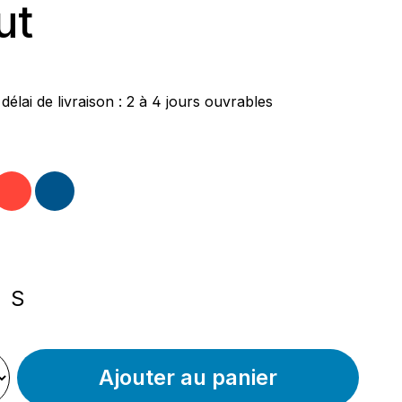
ut
ier :
délai de livraison : 2 à 4 jours ouvrables
nnez
s
rouge
bleu
nnez
S
Ajouter au panier