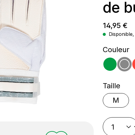
de b
Prix régul
14,95 €
Disponible, 
Sélectio
Couleur
vert
gri
Sélectio
Taille
M