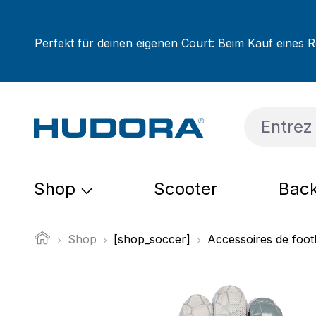
sser au contenu principal
Passer à la recherche
Passer à la navigation principale
Perfekt für deinen eigenen Court: Beim Kauf eines R
Shop
Scooter
Back
Shop
[shop_soccer]
Accessoires de foot
Ignorer la galerie d'images