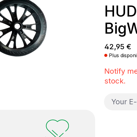
HUD
Big
Prix régul
42,95 €
Plus disponi
Notify me
stock.
Your E-ma