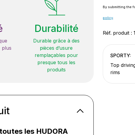
By submitting the f
policy
.
é
Durabilité
Réf. produit :
que
Durable grâce à des
 plus
pièces d’usure
remplaçables pour
SPORTY:
presque tous les
Top drivin
produits
rims
uit
 toutes les HUDORA