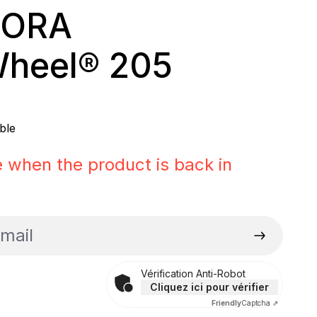
ORA
Wheel® 205
ier :
ble
 when the product is back in
il
Vérification Anti-Robot
Cliquez ici pour vérifier
Friendly
Captcha ⇗