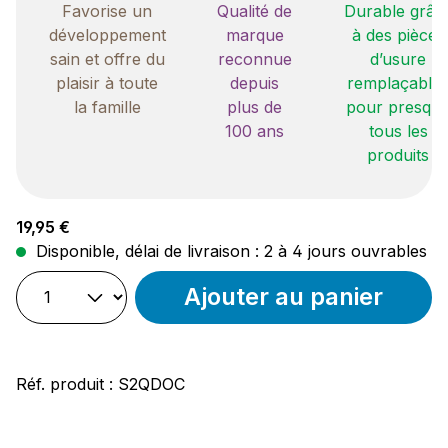
Favorise un
Qualité de
Durable grâc
développement
marque
à des pièces
sain et offre du
reconnue
d’usure
plaisir à toute
depuis
remplaçable
la famille
plus de
pour presqu
100 ans
tous les
produits
Prix régulier :
19,95 €
Disponible, délai de livraison : 2 à 4 jours ouvrables
Ajouter au panier
Réf. produit :
S2QDOC