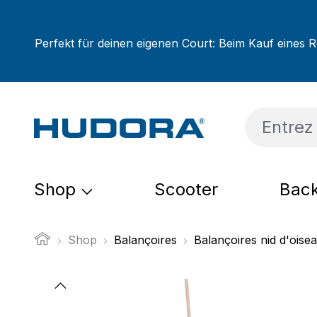
sser au contenu principal
Passer à la recherche
Passer à la navigation principale
Perfekt für deinen eigenen Court: Beim Kauf eines R
Shop
Scooter
Back
Shop
Balançoires
Balançoires nid d'oise
Ignorer la galerie d'images