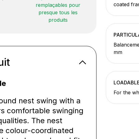
coated fr
remplaçables pour
presque tous les
produits
PARTICUL
Balancemen
mm
uit
le
LOADABL
For the wh
round nest swing with a
rs comfortable swinging
qualities. The nest
he colour-coordinated