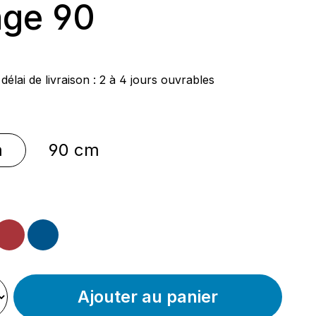
nge 90
ier :
délai de livraison : 2 à 4 jours ouvrables
nnez
m
90 cm
nnez
ble
ambre
bleu
te option n'est pas disponible pour le moment.)
Ajouter au panier