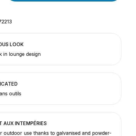
72213
OUS LOOK
k in lounge design
ICATED
ns outils
T AUX INTEMPÉRIES
or outdoor use thanks to galvanised and powder-