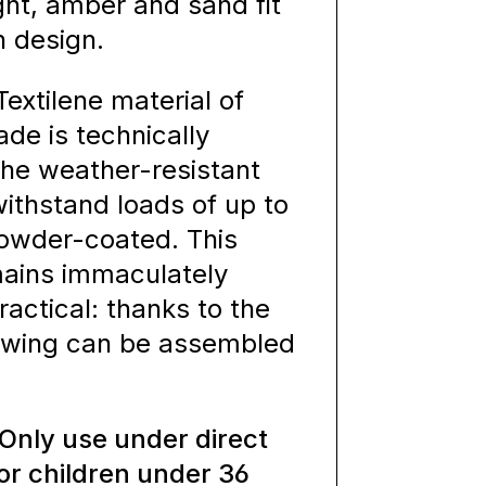
ht, amber and sand fit
n design.
extilene material of
ade is technically
the weather-resistant
ithstand loads of up to
powder-coated. This
mains immaculately
ractical: thanks to the
 swing can be assembled
 Only use under direct
for children under 36