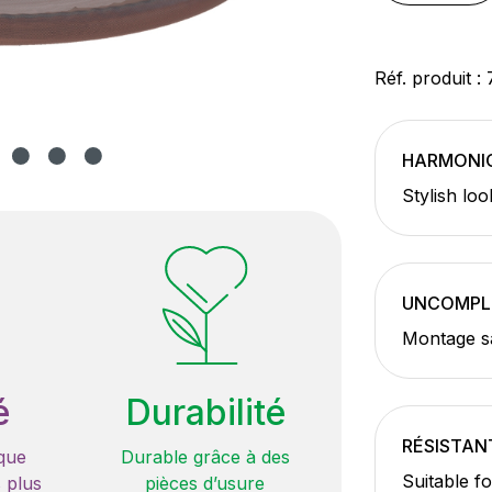
Réf. produit :
HARMONI
Stylish loo
UNCOMPL
Montage sa
é
Durabilité
RÉSISTAN
que
Durable grâce à des
Suitable f
 plus
pièces d’usure