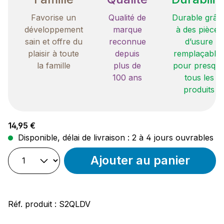
Favorise un
Qualité de
Durable grâc
développement
marque
à des pièces
sain et offre du
reconnue
d’usure
plaisir à toute
depuis
remplaçable
la famille
plus de
pour presqu
100 ans
tous les
produits
Prix régulier :
14,95 €
Disponible, délai de livraison : 2 à 4 jours ouvrables
Ajouter au panier
Réf. produit :
S2QLDV