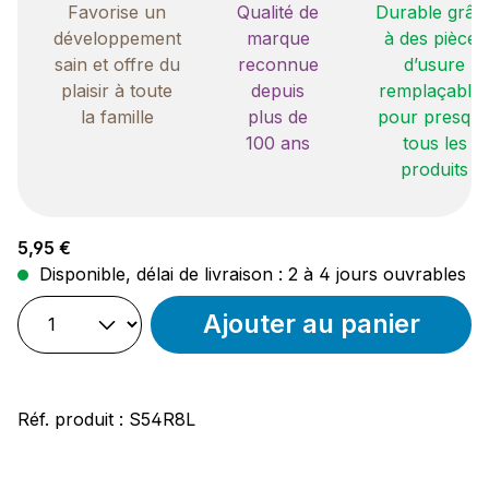
Favorise un
Qualité de
Durable grâc
développement
marque
à des pièces
sain et offre du
reconnue
d’usure
plaisir à toute
depuis
remplaçable
la famille
plus de
pour presqu
100 ans
tous les
produits
Prix régulier :
5,95 €
Disponible, délai de livraison : 2 à 4 jours ouvrables
Ajouter au panier
Réf. produit :
S54R8L