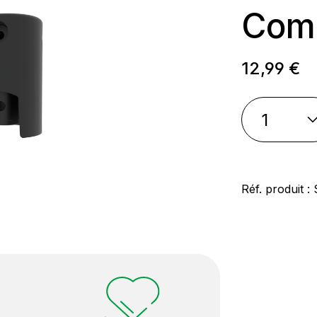
Com
Prix régul
12,99 €
Réf. produit :