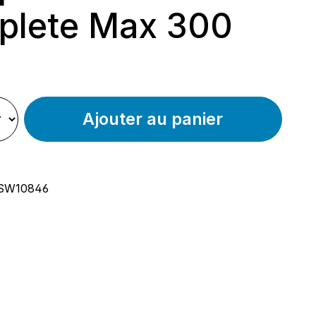
plete Max 300
ier :
Ajouter au panier
SW10846