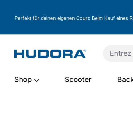
sser au contenu principal
Passer à la recherche
Passer à la navigation principale
Perfekt für deinen eigenen Court: Beim Kauf eines R
Shop
Scooter
Back
Ignorer la galerie d'images