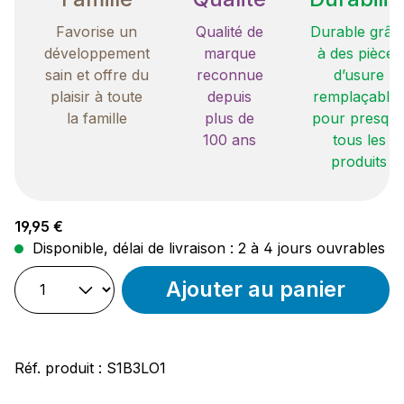
Favorise un
Qualité de
Durable grâc
développement
marque
à des pièces
sain et offre du
reconnue
d’usure
plaisir à toute
depuis
remplaçable
la famille
plus de
pour presqu
100 ans
tous les
produits
Prix régulier :
19,95 €
Disponible, délai de livraison : 2 à 4 jours ouvrables
Ajouter au panier
Réf. produit :
S1B3LO1