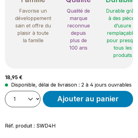
Favorise un
Qualité de
Durable grâc
développement
marque
à des pièces
sain et offre du
reconnue
d’usure
plaisir à toute
depuis
remplaçable
la famille
plus de
pour presqu
100 ans
tous les
produits
Prix régulier :
18,95 €
Disponible, délai de livraison : 2 à 4 jours ouvrables
Ajouter au panier
Réf. produit :
SWD4H