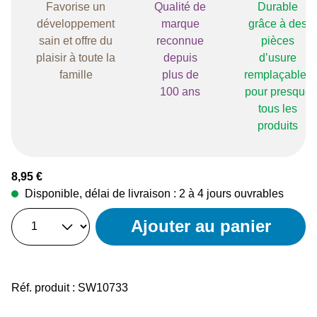
Favorise un
Qualité de
Durable
développement
marque
grâce à des
sain et offre du
reconnue
pièces
plaisir à toute la
depuis
d’usure
famille
plus de
remplaçables
100 ans
pour presque
tous les
produits
Prix régulier :
8,95 €
Disponible, délai de livraison : 2 à 4 jours ouvrables
Ajouter au panier
Réf. produit :
SW10733