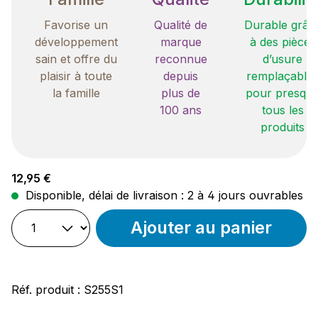
Favorise un
Qualité de
Durable grâc
développement
marque
à des pièces
sain et offre du
reconnue
d’usure
plaisir à toute
depuis
remplaçable
la famille
plus de
pour presqu
100 ans
tous les
produits
Prix régulier :
12,95 €
Disponible, délai de livraison : 2 à 4 jours ouvrables
Ajouter au panier
Réf. produit :
S255S1