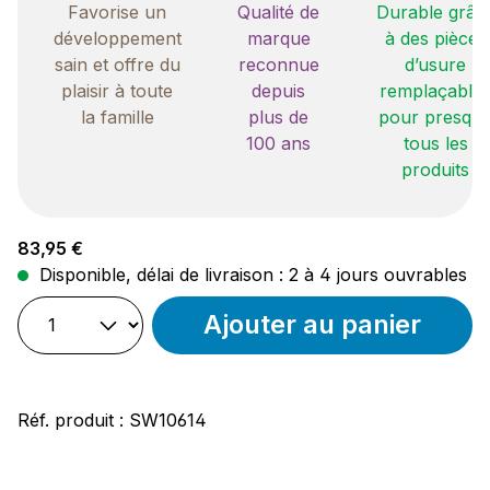
Favorise un
Qualité de
Durable grâc
développement
marque
à des pièces
sain et offre du
reconnue
d’usure
plaisir à toute
depuis
remplaçable
la famille
plus de
pour presqu
100 ans
tous les
produits
Prix régulier :
83,95 €
Disponible, délai de livraison : 2 à 4 jours ouvrables
Ajouter au panier
Réf. produit :
SW10614