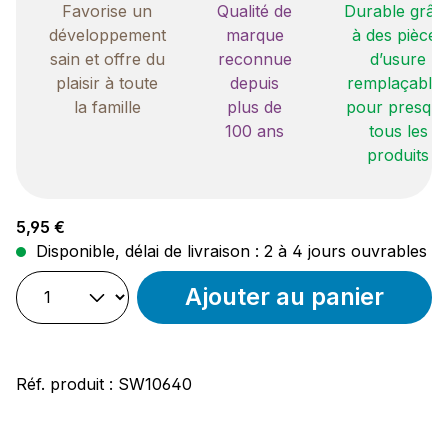
Favorise un
Qualité de
Durable grâc
développement
marque
à des pièces
sain et offre du
reconnue
d’usure
plaisir à toute
depuis
remplaçable
la famille
plus de
pour presqu
100 ans
tous les
produits
Prix régulier :
5,95 €
Disponible, délai de livraison : 2 à 4 jours ouvrables
Ajouter au panier
Réf. produit :
SW10640