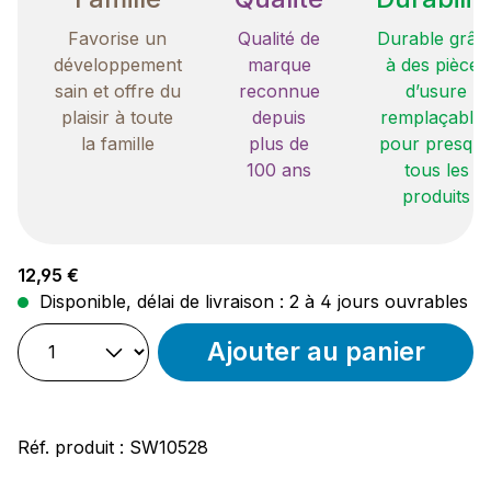
Favorise un
Qualité de
Durable grâc
développement
marque
à des pièces
sain et offre du
reconnue
d’usure
plaisir à toute
depuis
remplaçable
la famille
plus de
pour presqu
100 ans
tous les
produits
Prix régulier :
12,95 €
Disponible, délai de livraison : 2 à 4 jours ouvrables
Ajouter au panier
Réf. produit :
SW10528