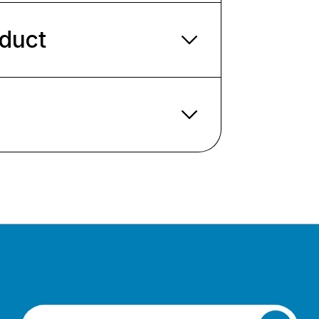
oduct