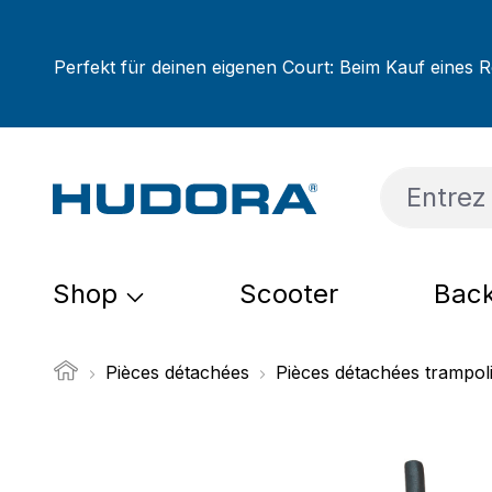
sser au contenu principal
Passer à la recherche
Passer à la navigation principale
Perfekt für deinen eigenen Court: Beim Kauf eines R
Shop
Scooter
Back
Pièces détachées
Pièces détachées trampol
Ignorer la galerie d'images