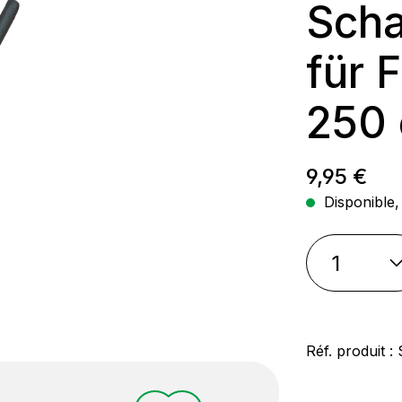
Scha
für 
250
Prix régul
9,95 €
Disponible, 
Réf. produit :