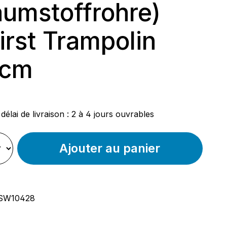
umstoffrohre)
First Trampolin
 cm
ier :
délai de livraison : 2 à 4 jours ouvrables
Ajouter au panier
SW10428