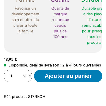
Favorise un
Qualité de
Durable grâc
développement
marque
à des pièces
sain et offre du
reconnue
d’usure
plaisir à toute
depuis
remplaçable
la famille
plus de
pour presqu
100 ans
tous les
produits
Prix régulier :
13,95 €
Disponible, délai de livraison : 2 à 4 jours ouvrables
Ajouter au panier
Réf. produit :
S17RKOH