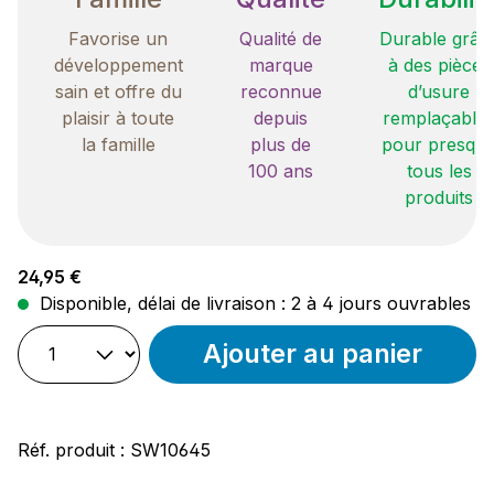
Favorise un
Qualité de
Durable grâc
développement
marque
à des pièces
sain et offre du
reconnue
d’usure
plaisir à toute
depuis
remplaçable
la famille
plus de
pour presqu
100 ans
tous les
produits
Prix régulier :
24,95 €
Disponible, délai de livraison : 2 à 4 jours ouvrables
Ajouter au panier
Réf. produit :
SW10645