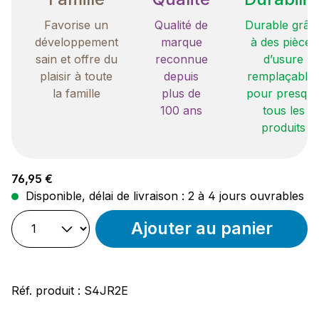
Favorise un
Qualité de
Durable grâc
développement
marque
à des pièces
sain et offre du
reconnue
d’usure
plaisir à toute
depuis
remplaçable
la famille
plus de
pour presqu
100 ans
tous les
produits
Prix régulier :
76,95 €
Disponible, délai de livraison : 2 à 4 jours ouvrables
Ajouter au panier
Réf. produit :
S4JR2E