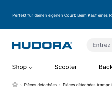
sser au contenu principal
Passer à la recherche
Passer à la navigation principale
Perfekt für deinen eigenen Court: Beim Kauf eines R
Shop
Scooter
Back
Pièces détachées
Pièces détachées trampol
Ignorer la galerie d'images