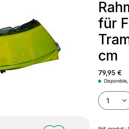
Rahm
für 
Tram
cm
Prix régul
79,95 €
Disponible, 
Réf. produit :