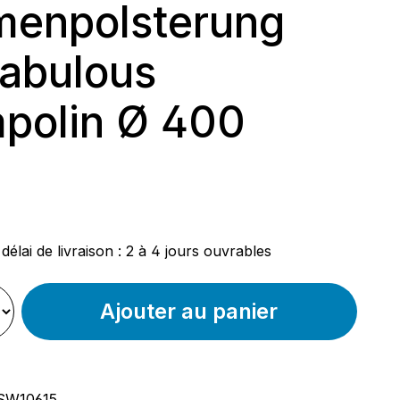
enpolsterung
Fabulous
polin Ø 400
ier :
délai de livraison : 2 à 4 jours ouvrables
Ajouter au panier
SW10615