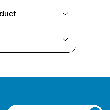
oduct