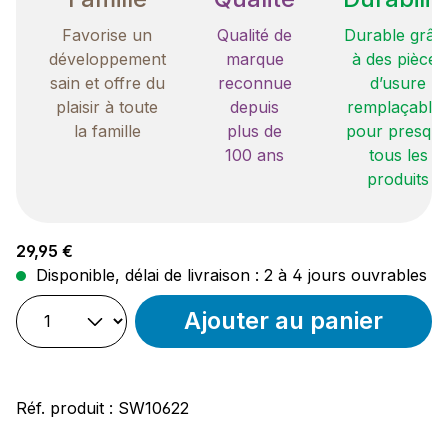
Favorise un
Qualité de
Durable grâc
développement
marque
à des pièces
sain et offre du
reconnue
d’usure
plaisir à toute
depuis
remplaçable
la famille
plus de
pour presqu
100 ans
tous les
produits
Prix régulier :
29,95 €
Disponible, délai de livraison : 2 à 4 jours ouvrables
Ajouter au panier
Réf. produit :
SW10622