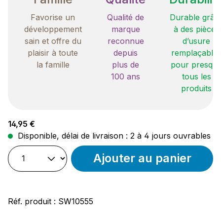
Favorise un
Qualité de
Durable grâc
développement
marque
à des pièces
sain et offre du
reconnue
d’usure
plaisir à toute
depuis
remplaçable
la famille
plus de
pour presqu
100 ans
tous les
produits
Prix régulier :
14,95 €
Disponible, délai de livraison : 2 à 4 jours ouvrables
Ajouter au panier
Réf. produit :
SW10555