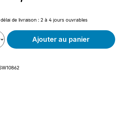
ier :
délai de livraison : 2 à 4 jours ouvrables
Ajouter au panier
SW10862