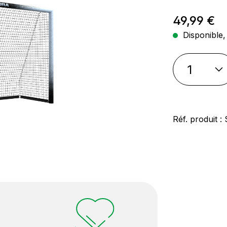
Prix régul
49,99 €
Disponible, 
Réf. produit :