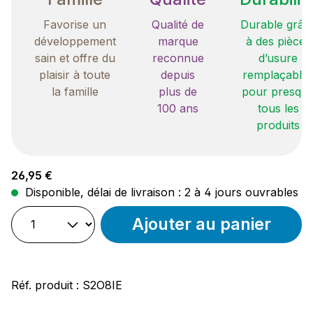
Favorise un
Qualité de
Durable grâc
développement
marque
à des pièces
sain et offre du
reconnue
d’usure
plaisir à toute
depuis
remplaçable
la famille
plus de
pour presqu
100 ans
tous les
produits
Prix régulier :
26,95 €
Disponible, délai de livraison : 2 à 4 jours ouvrables
Ajouter au panier
Réf. produit :
S2O8IE