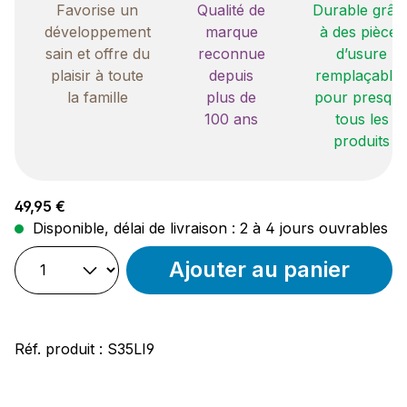
Favorise un
Qualité de
Durable grâc
développement
marque
à des pièces
sain et offre du
reconnue
d’usure
plaisir à toute
depuis
remplaçable
la famille
plus de
pour presqu
100 ans
tous les
produits
Prix régulier :
49,95 €
Disponible, délai de livraison : 2 à 4 jours ouvrables
Ajouter au panier
Réf. produit :
S35LI9