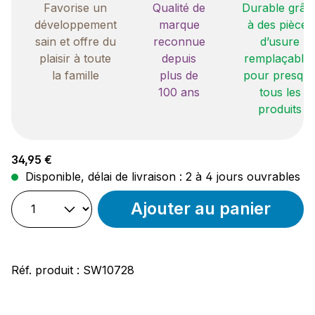
Favorise un
Qualité de
Durable grâc
développement
marque
à des pièces
sain et offre du
reconnue
d’usure
plaisir à toute
depuis
remplaçable
la famille
plus de
pour presqu
100 ans
tous les
produits
Prix régulier :
34,95 €
Disponible, délai de livraison : 2 à 4 jours ouvrables
Ajouter au panier
Réf. produit :
SW10728