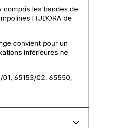
, y compris les bandes de
 trampolines HUDORA de
ange convient pour un
xations inférieures ne
3/01, 65153/02, 65550,