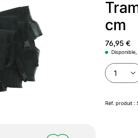
Tram
cm
Prix régul
76,95 €
Disponible, 
Réf. produit :