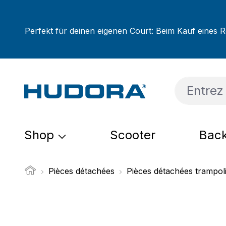
sser au contenu principal
Passer à la recherche
Passer à la navigation principale
Perfekt für deinen eigenen Court: Beim Kauf eines R
Shop
Scooter
Back
Pièces détachées
Pièces détachées trampol
Ignorer la galerie d'images