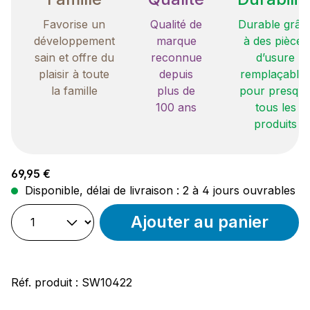
Favorise un
Qualité de
Durable grâc
développement
marque
à des pièces
sain et offre du
reconnue
d’usure
plaisir à toute
depuis
remplaçable
la famille
plus de
pour presqu
100 ans
tous les
produits
Prix régulier :
69,95 €
Disponible, délai de livraison : 2 à 4 jours ouvrables
Ajouter au panier
Réf. produit :
SW10422