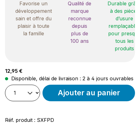
Favorise un
Qualité de
Durable grâc
développement
marque
à des pièces
sain et offre du
reconnue
d’usure
plaisir à toute
depuis
remplaçable
la famille
plus de
pour presqu
100 ans
tous les
produits
Prix régulier :
12,95 €
Disponible, délai de livraison : 2 à 4 jours ouvrables
Ajouter au panier
Réf. produit :
SXFPD