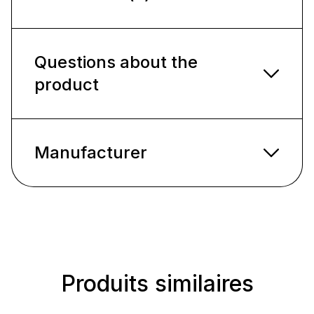
Questions about the
product
Manufacturer
Produits similaires
Ignorer la galerie de produits