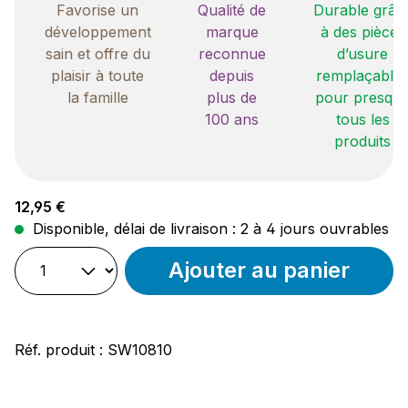
Favorise un
Qualité de
Durable grâc
développement
marque
à des pièces
sain et offre du
reconnue
d’usure
plaisir à toute
depuis
remplaçable
la famille
plus de
pour presqu
100 ans
tous les
produits
Prix régulier :
12,95 €
Disponible, délai de livraison : 2 à 4 jours ouvrables
Ajouter au panier
Réf. produit :
SW10810