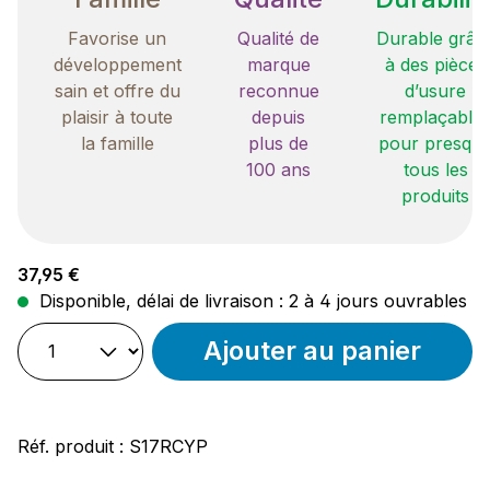
Favorise un
Qualité de
Durable grâc
développement
marque
à des pièces
sain et offre du
reconnue
d’usure
plaisir à toute
depuis
remplaçable
la famille
plus de
pour presqu
100 ans
tous les
produits
Prix régulier :
37,95 €
Disponible, délai de livraison : 2 à 4 jours ouvrables
Ajouter au panier
Réf. produit :
S17RCYP