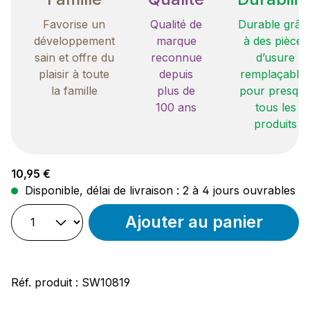
Favorise un
Qualité de
Durable grâc
développement
marque
à des pièces
sain et offre du
reconnue
d’usure
plaisir à toute
depuis
remplaçable
la famille
plus de
pour presqu
100 ans
tous les
produits
Prix régulier :
10,95 €
Disponible, délai de livraison : 2 à 4 jours ouvrables
Ajouter au panier
Réf. produit :
SW10819