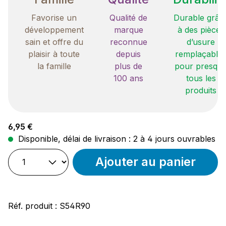
Favorise un
Qualité de
Durable grâc
développement
marque
à des pièces
sain et offre du
reconnue
d’usure
plaisir à toute
depuis
remplaçable
la famille
plus de
pour presqu
100 ans
tous les
produits
Prix régulier :
6,95 €
Disponible, délai de livraison : 2 à 4 jours ouvrables
Ajouter au panier
Réf. produit :
S54R90