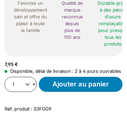
Favorise un
Qualité de
Durable grâc
développement
marque
à des pièces
sain et offre du
reconnue
d’usure
plaisir à toute
depuis
remplaçable
la famille
plus de
pour presqu
100 ans
tous les
produits
Prix régulier :
7,95 €
Disponible, délai de livraison : 2 à 4 jours ouvrables
Ajouter au panier
Réf. produit :
S3FGG9