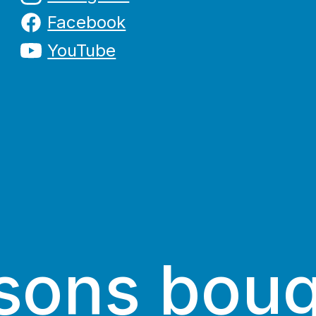
Facebook
YouTube
sons boug