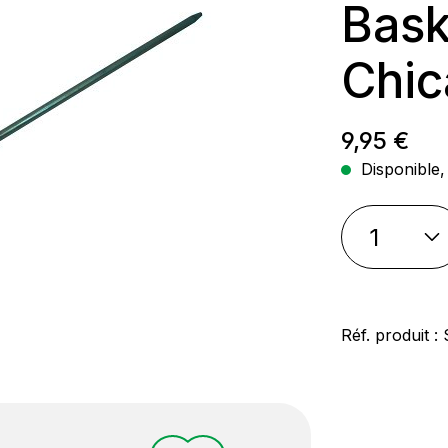
Bask
Chic
Prix régul
9,95 €
Disponible, 
Réf. produit :