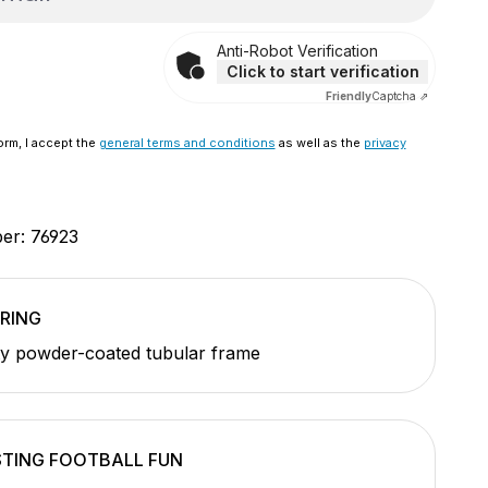
Anti-Robot Verification
Click to start verification
Friendly
Captcha ⇗
orm, I accept the
general terms and conditions
as well as the
privacy
ber:
76923
RING
ty powder-coated tubular frame
TING FOOTBALL FUN