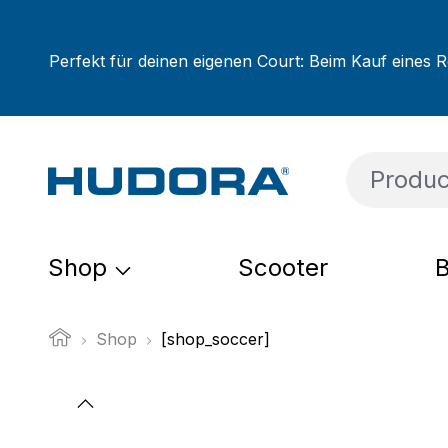
ip to main content
Skip to search
Skip to main navigation
Perfekt für deinen eigenen Court: Beim Kauf eines R
Shop
Scooter
B
Shop
[shop_soccer]
Skip image gallery