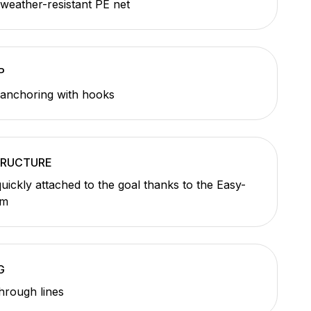
weather-resistant PE net
P
anchoring with hooks
TRUCTURE
quickly attached to the goal thanks to the Easy-
em
G
through lines