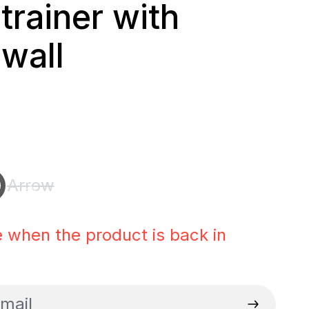
 trainer with
 wall
rice:
Arrow
n is currently unavailable.)
is option is currently unavailable.)
(This option is currently unavailable.)
 when the product is back in
il