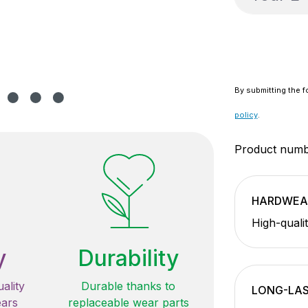
By submitting the f
policy
.
Product num
HARDWEA
High-quali
y
Durability
ality
Durable thanks to
LONG-LAS
ears
replaceable wear parts