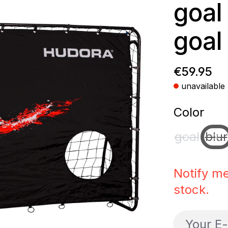
goal
goal
Regular p
€59.95
unavailable
Select
Color
goal
blur
(This optio
(Th
Notify me
stock.
Your E-ma