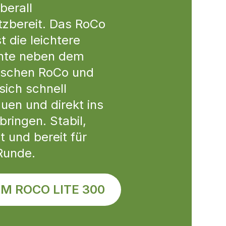
berall
tzbereit. Das RoCo
st die leichtere
ante neben dem
ischen RoCo und
 sich schnell
uen und direkt ins
 bringen. Stabil,
t und bereit für
Runde.
M ROCO LITE 300