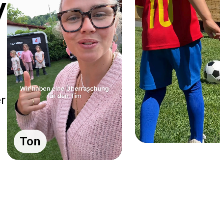
y
r
Ton