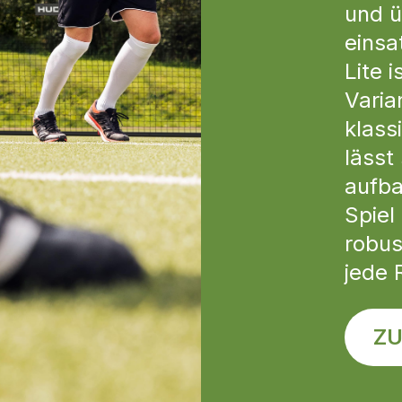
und ü
einsa
Lite i
Vari
klass
lässt
aufba
Spiel
robus
jede 
ZU