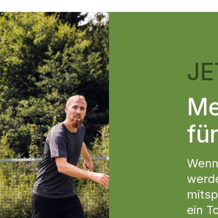
JE
Me
für
Wenn 
werd
mitsp
ein To