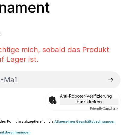
rnament
 Preis:
t
chtige mich, sobald das Produkt
f Lager ist.
ail
Anti-Roboter-Verifizierung
Hier klicken
Friendly
Captcha ⇗
es Formulars akzeptiere ich die
Allgemeinen Geschäftsbedingungen
hutzbestimmungen
.