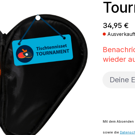
Tou
Regulärer
34,95 €
Ausverkauf
Benachri
wieder au
Deine E-M
Mit dem Absenden d
sowie die
Datensc