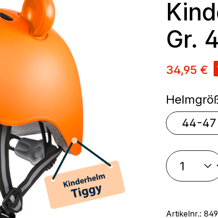
Kind
Gr. 
Verkaufsp
34,95 €
Helmgrö
44-47
Artikelnr.:
849