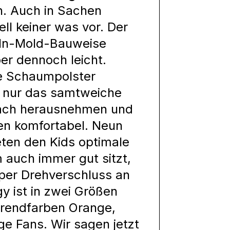
n. Auch in Sachen
ll keiner was vor. Der
r In-Mold-Bauweise
er dennoch leicht.
de Schaumpolster
 nur das samtweiche
nfach herausnehmen und
en komfortabel. Neun
eten den Kids optimale
 auch immer gut sitzt,
per Drehverschluss an
 ist in zwei Größen
 Trendfarben Orange,
ge Fans. Wir sagen jetzt