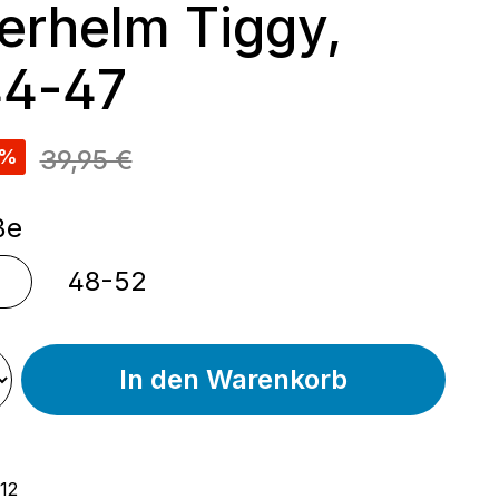
erhelm Tiggy,
44-47
reis:
39,95 €
%
auswählen
ße
48-52
In den Warenkorb
12