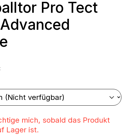
alltor Pro Tect
 Advanced
e
 Preis:
t
swählen
chtige mich, sobald das Produkt
f Lager ist.