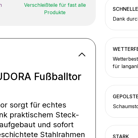
n
Verschleißteile für fast alle
SCHNELL
Produkte
Dank durc
WETTERFE
Wetterbest
für langan
 HUDORA Fußballtor
GEPOLST
or sorgt für echtes
Schaumstof
nk praktischem Steck-
 aufgebaut und sofort
rbeschichtete Stahlrahmen
STARK