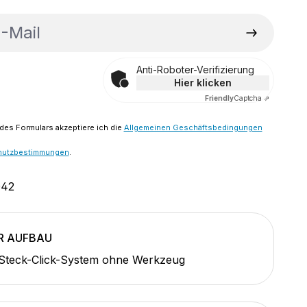
ail
Anti-Roboter-Verifizierung
Hier klicken
Friendly
Captcha ⇗
es Formulars akzeptiere ich die
Allgemeinen Geschäftsbedingungen
hutzbestimmungen
.
042
R AUFBAU
 Steck-Click-System ohne Werkzeug