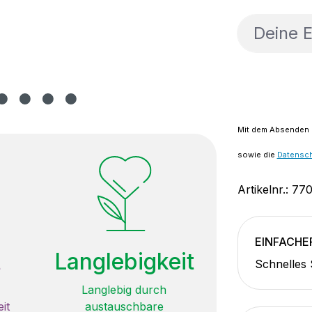
Deine E-M
Mit dem Absenden d
sowie die
Datensc
Artikelnr.:
77
EINFACHE
t
Langlebigkeit
Schnelles
Langlebig durch
it
austauschbare