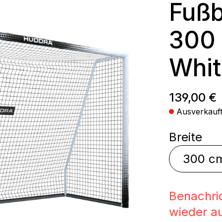
Fußb
300
Whit
Regulärer
139,00 €
Ausverkauf
au
Breite
Benachri
wieder au