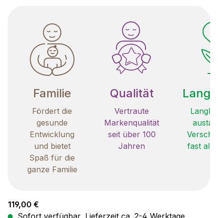
Familie
Qualität
Langle
Fördert die
Vertraute
Langleb
gesunde
Markenqualität
austau
Entwicklung
seit über 100
Verschle
und bietet
Jahren
fast all
Spaß für die
ganze Familie
Regulärer Preis:
119,00 €
Sofort verfügbar, Lieferzeit ca. 2-4 Werktage