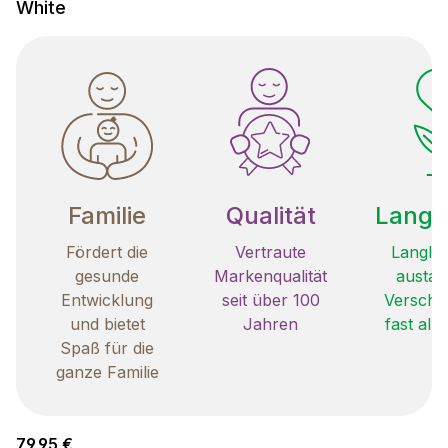
White
Familie
Qualität
Langle
Fördert die
Vertraute
Langleb
gesunde
Markenqualität
austau
Entwicklung
seit über 100
Verschle
und bietet
Jahren
fast all
Spaß für die
ganze Familie
Regulärer Preis:
79,95 €