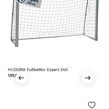
HUDORA Fußballtor Expert 240
Regulärer Preis:
139,00 €