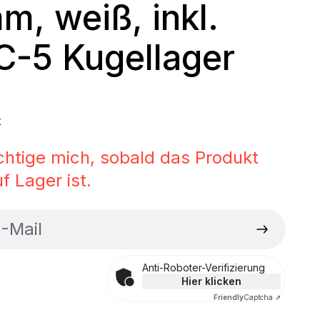
m, weiß, inkl.
-5 Kugellager
 Preis:
t
chtige mich, sobald das Produkt
f Lager ist.
ail
Anti-Roboter-Verifizierung
Hier klicken
Friendly
Captcha ⇗