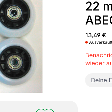
22 m
ABEC
Regulärer
13,49 €
Ausverkauf
Benachri
wieder au
Deine E-M