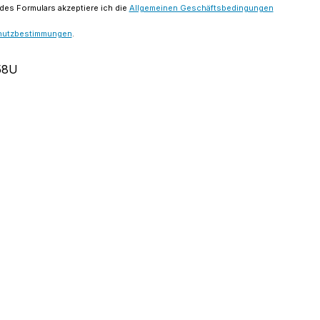
es Formulars akzeptiere ich die
Allgemeinen Geschäftsbedingungen
hutzbestimmungen
.
58U