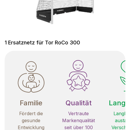
1 Ersatznetz für Tor RoCo 300
Familie
Qualität
Langle
Fördert die
Vertraute
Langleb
gesunde
Markenqualität
austau
Entwicklung
seit über 100
Verschle